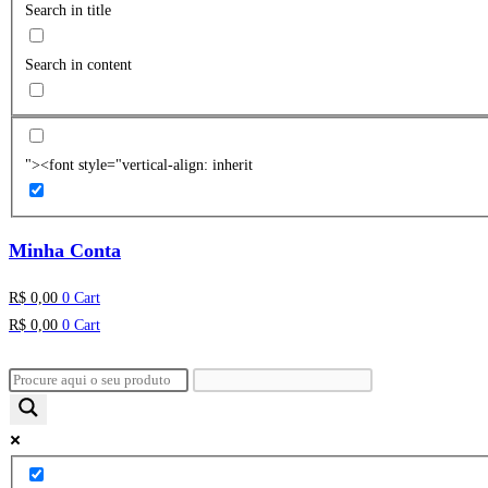
Search in title
Search in content
"><font style="vertical-align: inherit
Minha Conta
R$
0,00
0
Cart
R$
0,00
0
Cart