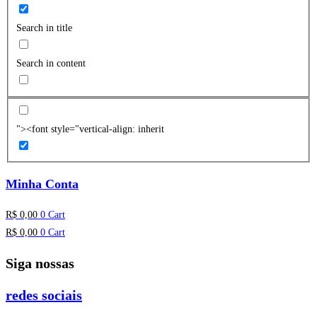
Search in title
Search in content
"><font style="vertical-align: inherit
Minha Conta
R$
0,00
0
Cart
R$
0,00
0
Cart
Siga nossas
redes sociais