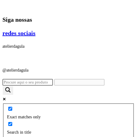
Ir
para
Siga nossas
o
conteúdo
redes sociais
atelierdagula
@atelierdagula
Exact matches only
Search in title