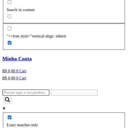
Search in content
"><font style="vertical-align: inherit
Minha Conta
R$
0,00
0
Cart
R$
0,00
0
Cart
Exact matches only