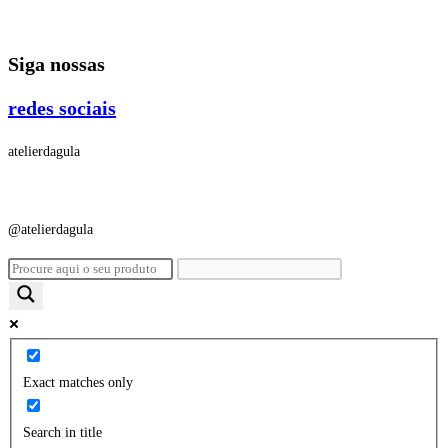
Ir
para
Siga nossas
o
conteúdo
redes sociais
atelierdagula
@atelierdagula
Exact matches only
Search in title