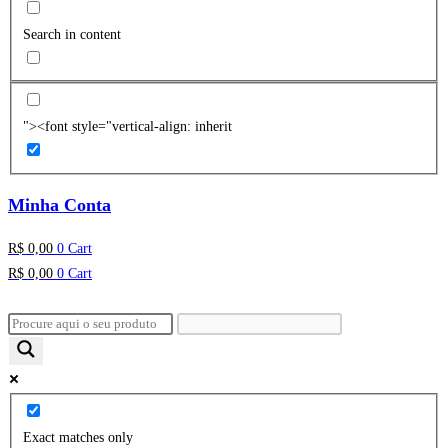
Search in content
"><font style="vertical-align: inherit
Minha Conta
R$
0,00
0
Cart
R$
0,00
0
Cart
Exact matches only