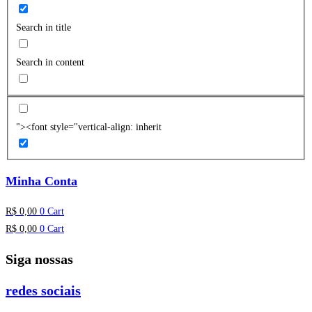
Search in title
Search in content
"><font style="vertical-align: inherit
Minha Conta
R$
0,00
0
Cart
R$
0,00
0
Cart
Siga nossas
redes sociais