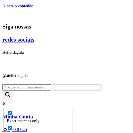
Ir para o conteúdo
Siga nossas
redes sociais
atelierdagula
@atelierdagula
Minha Conta
Exact matches only
R$
0,00
0
Cart