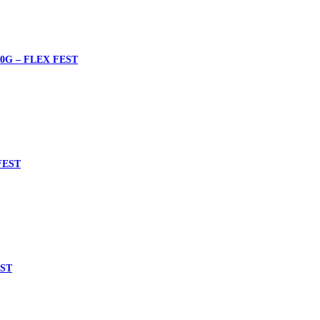
G – FLEX FEST
FEST
EST