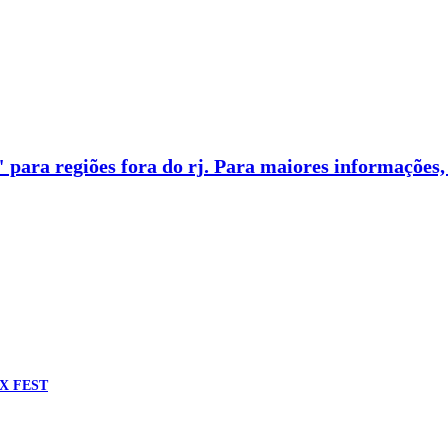
 para regiões fora do rj. Para maiores informações
X FEST