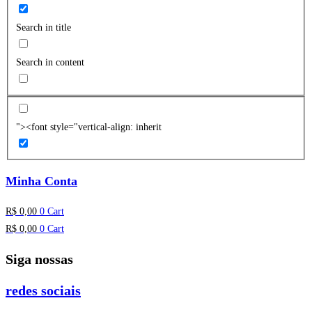
Search in title
Search in content
"><font style="vertical-align: inherit
Minha Conta
R$
0,00
0
Cart
R$
0,00
0
Cart
Siga nossas
redes sociais