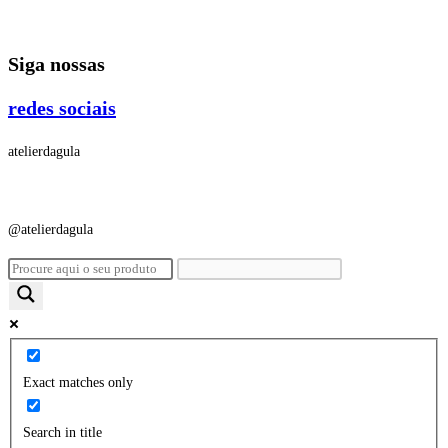
Ir
para
Siga nossas
o
conteúdo
redes sociais
atelierdagula
@atelierdagula
Exact matches only
Search in title