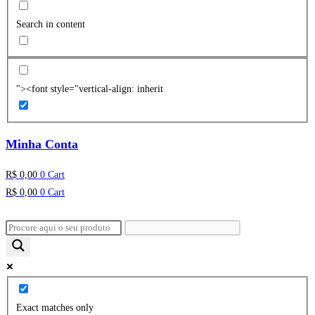
Search in content
"><font style="vertical-align: inherit
Minha Conta
R$
0,00
0
Cart
R$
0,00
0
Cart
Exact matches only