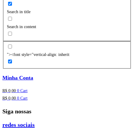
Search in title
Search in content
"><font style="vertical-align: inherit
Minha Conta
R$
0,00
0
Cart
R$
0,00
0
Cart
Siga nossas
redes sociais