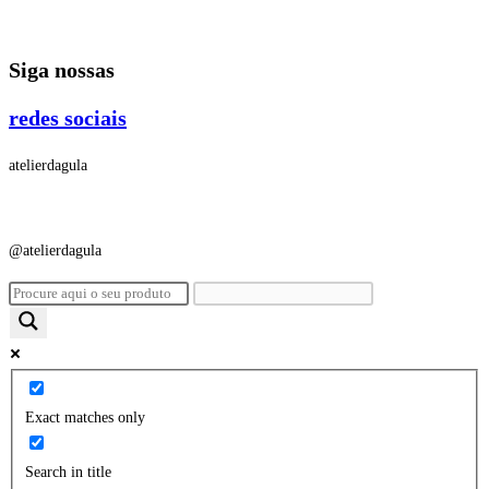
Ir
para
Siga nossas
o
conteúdo
redes sociais
atelierdagula
@atelierdagula
Exact matches only
Search in title