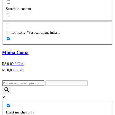
Search in content
"><font style="vertical-align: inherit
Minha Conta
R$
0,00
0
Cart
R$
0,00
0
Cart
Exact matches only