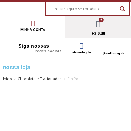
0
MINHA CONTA
R$
0,00
Siga nossas
redes sociais
atelierdagula
@atelierdagula
nossa loja
Início
>
Chocolate e Fracionados
>
Em Pó