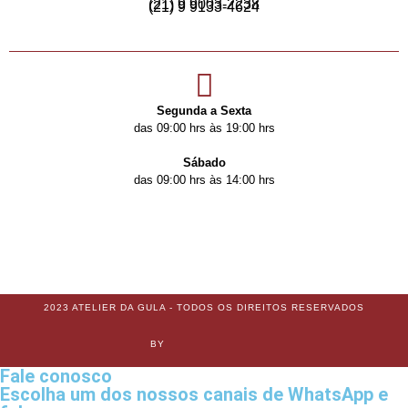
(21) 9 9003-2238
(21) 9 9133-4624
Segunda a Sexta
das 09:00 hrs às 19:00 hrs
Sábado
das 09:00 hrs às 14:00 hrs
2023 ATELIER DA GULA - TODOS OS DIREITOS RESERVADOS
BY
Fale conosco
Escolha um dos nossos canais de WhatsApp e