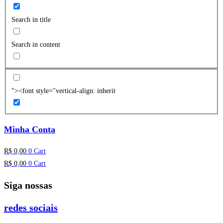
Search in title
Search in content
"><font style="vertical-align: inherit
Minha Conta
R$
0,00
0
Cart
R$
0,00
0
Cart
Siga nossas
redes sociais