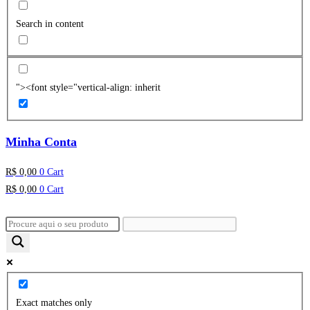
Search in content
"><font style="vertical-align: inherit
Minha Conta
R$
0,00
0
Cart
R$
0,00
0
Cart
Exact matches only