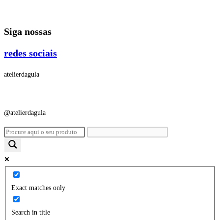
Ir
para
Siga nossas
o
conteúdo
redes sociais
atelierdagula
@atelierdagula
Exact matches only
Search in title