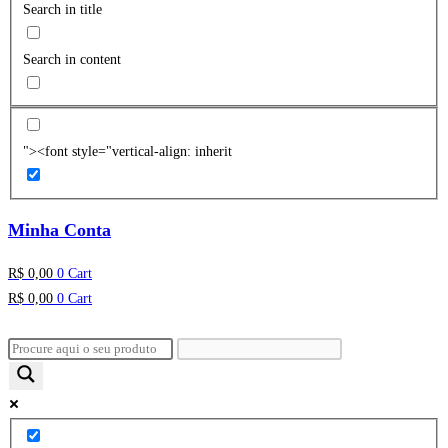
Search in title
Search in content
"><font style="vertical-align: inherit
Minha Conta
R$
0,00
0
Cart
R$
0,00
0
Cart