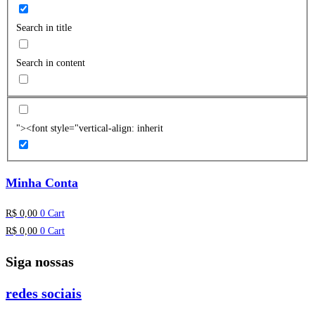
Search in title
Search in content
"><font style="vertical-align: inherit
Minha Conta
R$
0,00
0
Cart
R$
0,00
0
Cart
Siga nossas
redes sociais