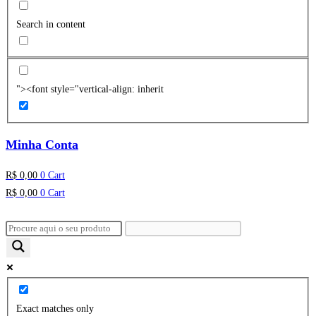
Search in content
"><font style="vertical-align: inherit
Minha Conta
R$
0,00
0
Cart
R$
0,00
0
Cart
Exact matches only