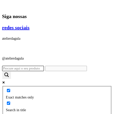
Ir
para
Siga nossas
o
conteúdo
redes sociais
atelierdagula
@atelierdagula
Exact matches only
Search in title